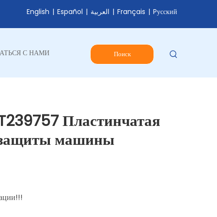
English
|
Español
|
العربية
|
Français
|
Pусский
АТЬСЯ С НАМИ
Поиск
 T239757 Пластинчатая
ля защиты машины
ации!!!