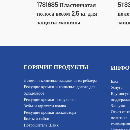
1781685 Пластинчатая
5T83
полоса весом 2,5 кг для
поло
защиты машины.
защ
ГОРЯЧИЕ ПРОДУКТЫ
ИНФО
Лезвия и концевые насадки автогрейдера
Блог
Режущие кромки и концевые долота для
Услуга
бульдозеров
Круглосут
Режущие кромки погрузчика
поддержка
Загрузки
Зубья и адаптеры ковша
Отказ от о
Режущие кромки экскаватора
политика
Болты и гайки
конфиденц
Потрошитель Шанк