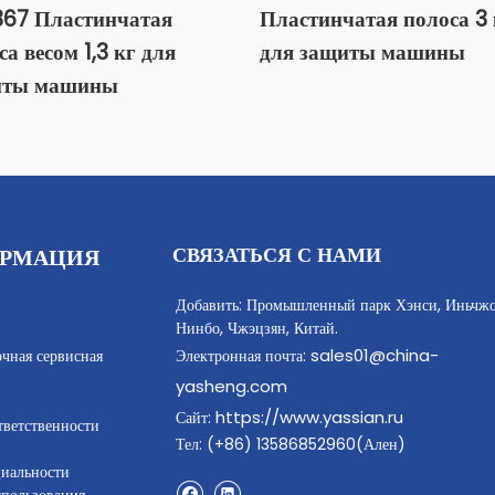
67 Пластинчатая
Пластинчатая полоса 3 
са весом 1,3 кг для
для защиты машины
иты машины
СВЯЗАТЬСЯ С НАМИ
РМАЦИЯ
Добавить: Промышленный парк Хэнси, Иньчжо
Нинбо, Чжэцзян, Китай.
sales01@china-
очная сервисная
Электронная почта:
yasheng.com
https://www.yassian.ru
Сайт:
тветственности
Тел: (+86) 13586852960(Ален)
иальности