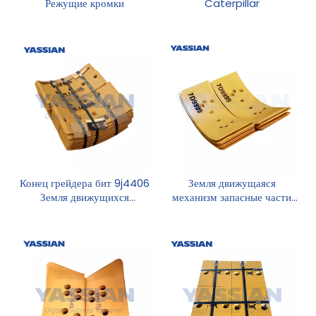
Режущие кромки
Caterpillar
Конец грейдера бит 9j4406
Земля движущаяся
Земля движущихся
механизм запасные части
запасных частей
7d9999 режущий
погрузчик колеса колеса