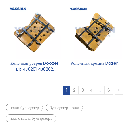
кромки
Конечная реврея Doozer
Конечный кромка Dozer.
Bit 4J8261 4J8262
Конечный бит
1
2
3
4
...
6
ножи бульдозер
бульдозер ножи
нож отвала бульдозера