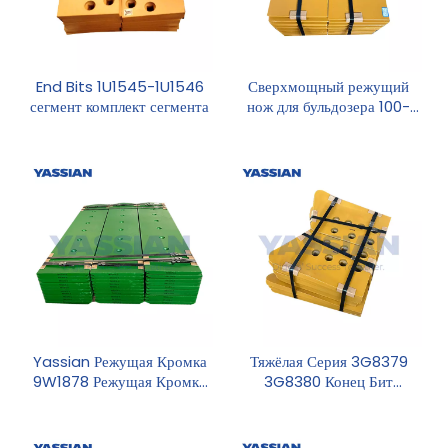
End Bits 1U1545-1U1546
Сверхмощный режущий
сегмент комплект сегмента
нож для бульдозера 100-
6666
Yassian Режущая Кромка
Тяжёлая Серия 3G8379
9W1878 Режущая Кромка
3G8380 Конец Бит
Бульдозера Режущий Край
Режущая Кромка Ковша
Отвала
Бульдозера Износ Частей
По Лучшей Цене