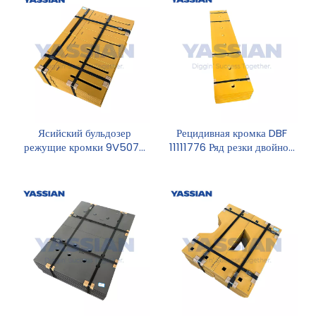
Ясийский бульдозер
Рецидивная кромка DBF
режущие кромки 9V5073
11111776 Ряд резки двойной
ковша лопасти 8,8 кг
коник.
режущие кромки