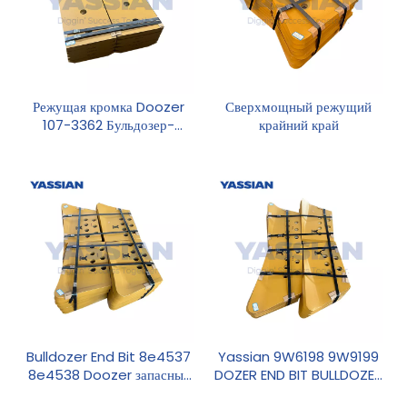
Режущая кромка Doozer
Сверхмощный режущий
107-3362 Бульдозер-
крайний край
режущая кромка 1073362
Bulldozer End Bit 8e4537
Yassian 9W6198 9W9199
8e4538 Doozer запасные
DOZER END BIT BULLDOZER
чашки боковые режущие
BUCKET