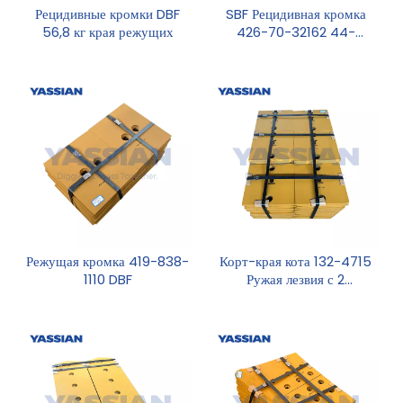
Рецидивные кромки DBF
SBF Рецидивная кромка
56,8 кг края режущих
426-70-32162 44-
километровые края резания
4 отверстия.
Режущая кромка 419-838-
Корт-края кота 132-4715
1110 DBF
Ружая лезвия с 2
отверстиями 22 кг