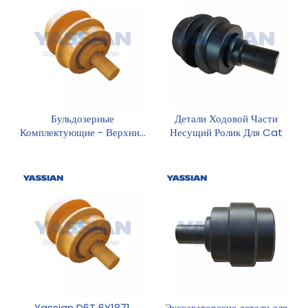
Бульдозерные
Детали Ходовой Части
Комплектующие - Верхний
Несущий Ролик Для Cat
Ролик Шасси D5B SF,
Ролик-носитель D5B SF.
Yassian D6T 6Y1871
Экскаваторские детали для