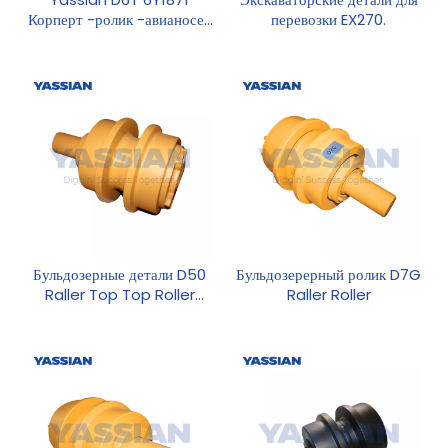
Корперт -ролик -авианосец
перевозки EX270.
с турнирной аварий
Бульдозерные детали D50
Бульдозерерный ролик D7G
Raller Top Top Roller
Raller Roller
Roller Assy