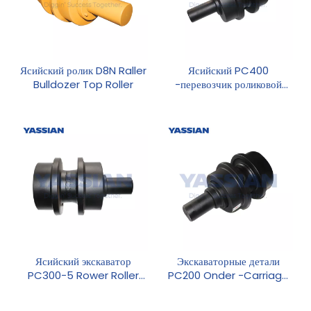
Ясийский ролик D8N Raller
Ясийский PC400
Bulldozer Top Roller
-перевозчик роликовой
экскаватор
Ясийский экскаватор
Экскаваторные детали
PC300-5 Rower Roller
PC200 Onder -Carriage
Roller Roller
запасные части -носители
ролики из верхнего ролика