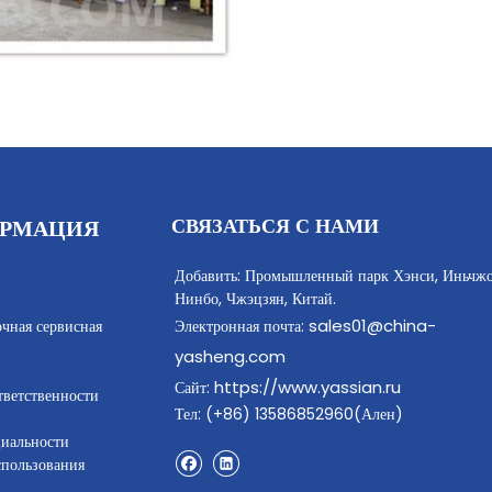
СВЯЗАТЬСЯ С НАМИ
РМАЦИЯ
Добавить: Промышленный парк Хэнси, Иньчжо
Нинбо, Чжэцзян, Китай.
sales01@china-
очная сервисная
Электронная почта:
yasheng.com
https://www.yassian.ru
Сайт:
тветственности
Тел: (+86) 13586852960(Ален)
иальности
спользования