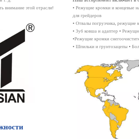
ь внимание этой отрасли!
• Режущие кромки и концевые на
для грейдеров
• Отвалы погрузчика, режущие 
• Зуб ковша и адаптер • Режущи
•Режущие кромки снегоочистит
• Шпильки и грунтозацепы • Бол
ожности