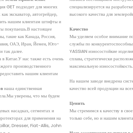
ия GET подходит для многих
специализируется на разработке
ак экскаватор, автогрейдер,
высокого качества для землеро
авить нашим клиентам штифты и
 ты покупаешь.В настоящее
Качество
, такие как Канада, Россия,
Мы уделяем особое внимание по
авия, ОАЭ, Иран, Йемен, Юго-
службы по конкурентоспособны
и так далее.
YASSIAN износостойкие изделия
 в Китае.У нас также есть очень
сплава, стратегически располо
аждого производственного
максимальную износостойкость.
 предоставить нашим клиентам
На нашем заводе внедрена сист
ов
наша единственная
качество всей продукции на все
ела.Мы уверены, что мы будем
Ценить
ых насадках, сегментах и ​​
Мы стремимся к качеству в свое
 протекторах для применения на
только себе, но и нашим клиент
lar, Dresser, Fiat-Allis, John
 т. д.
Наш ассортимент включает в 