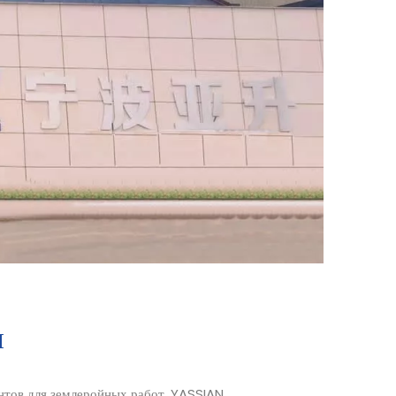
М
нтов для землеройных работ, YASSIAN