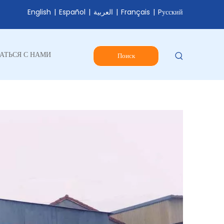
English
|
Español
|
العربية
|
Français
|
Pусский
АТЬСЯ С НАМИ
Поиск