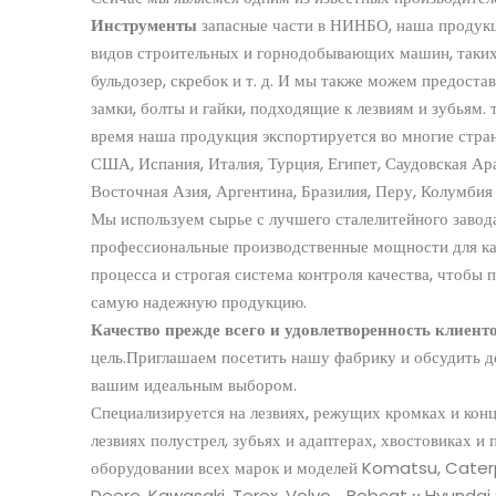
Инструменты
запасные части в НИНБО, наша продукц
видов строительных и горнодобывающих машин, таких к
бульдозер, скребок и т. д. И мы также можем предост
замки, болты и гайки, подходящие к лезвиям и зубьям.
время наша продукция экспортируется во многие страны
США, Испания, Италия, Турция, Египет, Саудовская Ар
Восточная Азия, Аргентина, Бразилия, Перу, Колумбия 
Мы используем сырье с лучшего сталелитейного завода
профессиональные производственные мощности для к
процесса и строгая система контроля качества, чтобы
самую надежную продукцию.
Качество прежде всего
и удовлетворенность клиент
цель.Приглашаем посетить нашу фабрику и обсудить д
вашим идеальным выбором.
Специализируется на лезвиях, режущих кромках и концев
лезвиях полустрел, зубьях и адаптерах, хвостовиках и
оборудовании всех марок и моделей Komatsu, Caterpil
Deere, Kawasaki, Terex, Volvo. , Bobcat и Hyundai и