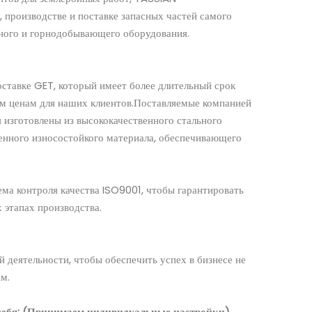
, производстве и поставке запасных частей самого
йного и горнодобывающего оборудования.
ставке GET, который имеет более длительный срок
м ценам для наших клиентов.Поставляемые компанией
 изготовлены из высококачественного стального
женного износостойкого материала, обеспечивающего
ема контроля качества ISO9001, чтобы гарантировать
х этапах производства.
й деятельности, чтобы обеспечить успех в бизнесе не
ам.
себя: (Принимаем индивидуальные настройки)