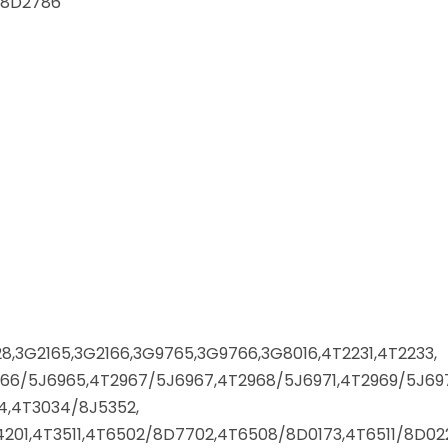
м 8D2786
28,3G2165,3G2166,3G9765,3G9766,3G8016,4T2231,4T2233,
966/5J6965,4T2967/5J6967,4T2968/5J6971,4T2969/5J69
4,4T3034/8J5352,
01,4T3511,4T6502/8D7702,4T6508/8D0173,4T6511/8D022