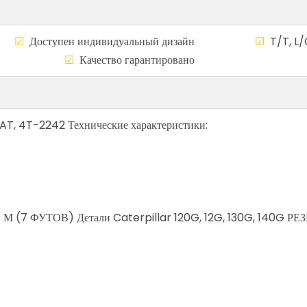
а
☑
Доступен индивидуальный дизайн
☑
T/T, L/
сему миру
☑
Качество гарантирован
AT, 4T-2242 Технические характеристики:
7 ФУТОВ) Детали Caterpillar 120G, 12G, 130G, 140G РЕ