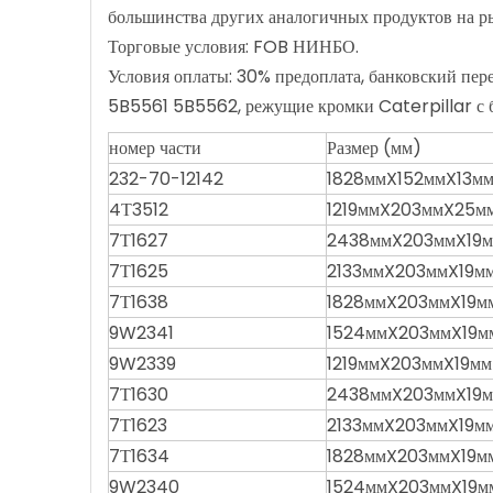
большинства других аналогичных продуктов на р
Торговые условия: FOB НИНБО.
Условия оплаты: 30% предоплата, банковский пе
5B5561 5B5562, режущие кромки Caterpillar с 
номер части
Размер (мм)
232-70-12142
1828ммX152ммX13м
4Т3512
1219ммX203ммX25м
7Т1627
2438ммX203ммX19м
7Т1625
2133ммX203ммX19мм
7Т1638
1828ммX203ммX19м
9W2341
1524ммX203ммX19мм
9W2339
1219ммX203ммX19мм
7Т1630
2438ммX203ммX19м
7Т1623
2133ммX203ммX19мм
7Т1634
1828ммX203ммX19м
9W2340
1524ммX203ммX19мм