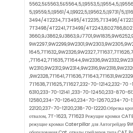
5562,5Б5563,5Б5564,5Д9553,5Д9554,5Д9556
5Д9559,5Д9561/4Д9922,5Д9562,5Д9731/5Д116
3494/4Т2234,7Т3495/4Т2235,7Т3496/4Т223
7T3498/4T2241,7T3499/4T2243,8D2786,8D27
3660,9J3862,9J3863,9J7701,9W1835,9W6252
9W2297,9W2299,9W2301,9W2303,9W2305,9W2
1645,7T1632,,9W2326,9W2327,7T1637,7T1626,
,7T1642,7T1635,7T1644,9W2336,9W2332,9W2
W2310,9W2312,9W2314,9W2316,9W2318,9W23
,9W2328,7T1641,7T1636,7T1643,7T1631,9W232
7Т1638,7Т1625,7Т1627,232-70-12142,232-70 
6310,233-70-12141 ,233-70-12450,233-870-6
12580,234-70-12640,234-70-12670,234-70-1
22120,237-70-12120,238-70-12220.Обрезка кро
отвалом, 7T-1623, 7T1623 Режущие кромки CATE
режущие кромки Caterpillar для Автогрейдер 9
оборудования Cat, отвалы грейдеров типа CAT