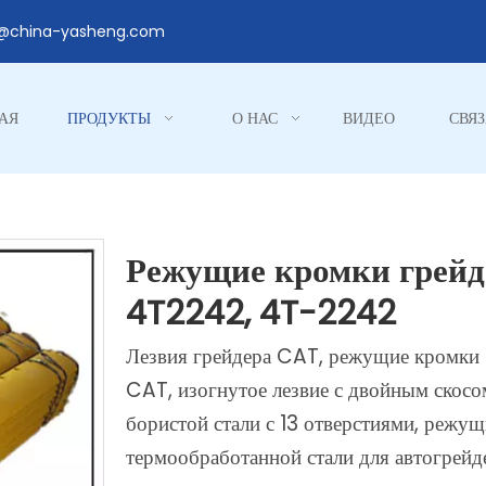
1@china-yasheng.com
АЯ
ПРОДУКТЫ
О НАС
ВИДЕО
СВЯЗ
Режущие кромки грейд
4T2242, 4T-2242
Лезвия грейдера CAT, режущие кромки
CAT, изогнутое лезвие с двойным скосом
бористой стали с 13 отверстиями, режущ
термообработанной стали для автогрейд