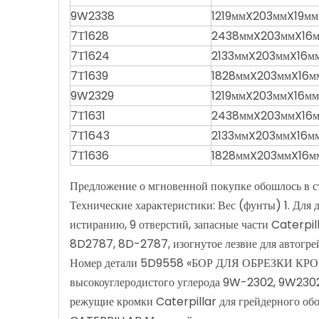
9W2338
1219ммX203ммX19мм
7Т1628
2438ммX203ммX16м
7Т1624
2133ммX203ммX16м
7Т1639
1828ммX203ммX16м
9W2329
1219ммX203ммX16мм
7Т1631
2438ммX203ммX16м
7Т1643
2133ммX203ммX16м
7Т1636
1828ммX203ммX16м
Предложение о мгновенной покупке обошлось в сто
Технические характеристики: Вес (фунты) 1. Для 
истиранию, 9 отверстий, запасные части Caterpi
8D2787, 8D-2787, изогнутое лезвие для автогре
Номер детали 5D9558 «БОР ДЛЯ ОБРЕЗКИ КРОМОК»
высокоуглеродистого углерода 9W-2302, 9W2302
режущие кромки Caterpillar для грейдерного об