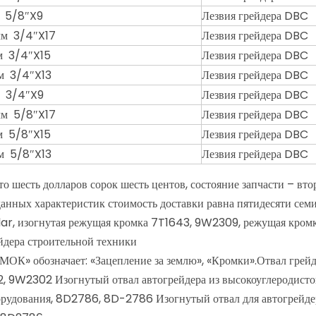
 5/8″X9
Лезвия грейдера DBC
м 3/4″X17
Лезвия грейдера DBC
м 3/4″X15
Лезвия грейдера DBC
м 3/4″X13
Лезвия грейдера DBC
 3/4″X9
Лезвия грейдера DBC
м 5/8″X17
Лезвия грейдера DBC
м 5/8″X15
Лезвия грейдера DBC
м 5/8″X13
Лезвия грейдера DBC
 шесть долларов сорок шесть центов, состояние запчасти – вто
данных характеристик стоимость доставки равна пятидесяти сем
llar, изогнутая режущая кромка 7T1643, 9W2309, режущая кром
йдера строительной техники
 обозначает: «Зацепление за землю», «Кромки».Отвал грейде
, 9W2302 Изогнутый отвал автогрейдера из высокоуглеродист
орудования, 8D2786, 8D-2786 Изогнутый отвал для автогрейде