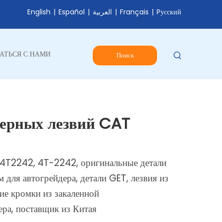
English
|
Español
|
العربية
|
Français
|
Pусский
АТЬСЯ С НАМИ
Поиск
ерных лезвий CAT
 4T2242, 4T-2242, оригинальные детали
 для автогрейдера, детали GET, лезвия из
ие кромки из закаленной
ера, поставщик из Китая