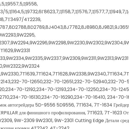
,5Д9557,5Д9558,
3/5Д1164,5Д9732,6Г8623,7Д1158,7Д1576,7Д1577,7Д1949,
8,7Т3497/4Т2239,
87,8D2788,8D2789,8J4043,8J7782,8J8980,8J9821,9J3655
,9W2293,9W2295,
307,9W2294,9W2296,9W2298,9W2230,9W2302,9W2304,9W
7T1629,9W2331
333,9W2334,9W2335,9W2337,9W2309,9W2311,9W2313,9W231
20,9W2322,9W2324
9,9W2330,7T1639,7T1624,7T1628,9W2338,9W2340,7T1634,7T
-12143,232-70-12650,232-70-12651,232-70-52940,232-70
120,234-70-12192,234-70-12193,234-70-12250,234-70-124
2710,234-70-16130,234-70-16290,234-70-16410, 234-70-
мок автогрейдера 5D-9556 5D9556, 7T1634, 7T-1634 Грейдер 
RPILLAR для финишного профилирования, 7T1623, 7T-1623 Отва
W2309, 9W-2309 9W2301, 9W-2301 Cutting Edge Детали средн
 Режущие кромки 4T2242, 4T-2242