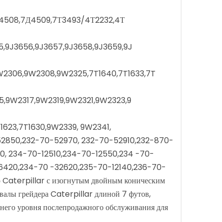
7Д4508,7Д4509,7Т3493/4Т2232,4Т
,9J3656,9J3657,9J3658,9J3659,9J
2306,9W2308,9W2325,7T1640,7T1633,7T
5,9W2317,9W2319,9W2321,9W2323,9
1623,7T1630,9W2339, 9W2341,
-52850,232-70-52970, 232-70-52910,232-870-
50, 234-70-12510,234-70-12550,234 -70-
16420,234-70 -32620,235-70-12140,236-70-
Caterpillar с изогнутым двойным коническим
лы грейдера Caterpillar длиной 7 футов,
его уровня послепродажного обслуживания для