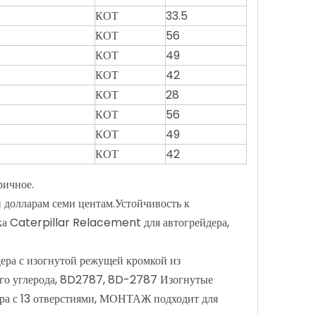
КОТ
33.5
КОТ
56
КОТ
49
КОТ
42
КОТ
28
КОТ
56
КОТ
49
КОТ
42
ричное.
и долларам семи центам.Устойчивость к
ка Caterpillar Relacement для автогрейдера,
ра с изогнутой режущей кромкой из
ого углерода, 8D2787, 8D-2787 Изогнутые
ра с 13 отверстиями, МОНТАЖ подходит для