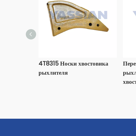
4T8315 Носки хвостовика
Пере
рыхлителя
рыхл
хвос