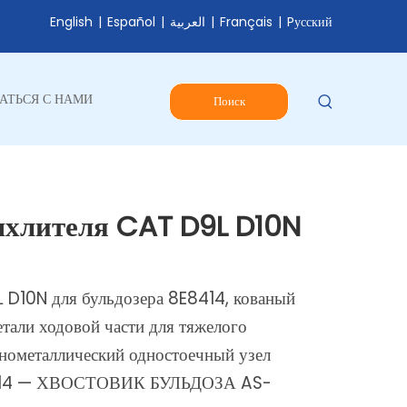
English
|
Español
|
العربية
|
Français
|
Pусский
АТЬСЯ С НАМИ
Поиск
хлителя CAT D9L D10N
 D10N для бульдозера 8E8414, кованый
етали ходовой части для тяжелого
ьнометаллический одностоечный узел
E-8414 — ХВОСТОВИК БУЛЬДОЗА AS-