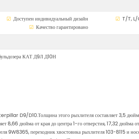
а
☑
Доступен индивидуальный дизайн
☑
T/T, L/
сему миру
☑
Качество гарантирован
бульдозера КАТ Д9Л Д10Н
terpillar D9/D10.Толщина этого рыхлителя составляет 3,5 дюйм
ет 8,66 дюйма от края до центра 1-го отверстия, 17,32 дюйма от
еля 9W8365, переходник хвостовика рыхлителя 103-8115 и нос