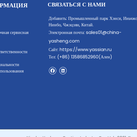
СВЯЗАТЬСЯ С НАМИ
РМАЦИЯ
Добавить: Промышленный парк Хэнси, Иньчжо
Нинбо, Чжэцзян, Китай.
sales01@china-
очная сервисная
Электронная почта:
yasheng.com
https://www.yassian.ru
Сайт:
тветственности
Тел: (+86) 13586852960(Ален)
иальности
спользования