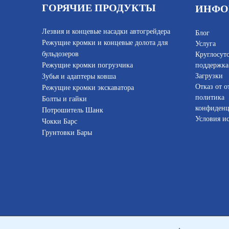
ГОРЯЧИЕ ПРОДУКТЫ
ИНФО
Лезвия и концевые насадки автогрейдера
Блог
Режущие кромки и концевые долота для
Услуга
бульдозеров
Круглосут
Режущие кромки погрузчика
поддержка
Загрузки
Зубья и адаптеры ковша
Отказ от о
Режущие кромки экскаватора
политика
Болты и гайки
конфиденц
Потрошитель Шанк
Условия и
Чокки Барс
Грунтовки Бары