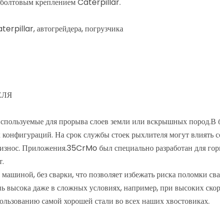
 болтовым креплением Caterpillar.
erpillar, автогрейдера, погрузчика
ЕЛЯ
спользуемые для прорыва слоев земли или вскрышных пород.В 
 конфигураций. На срок службы стоек рыхлителя могут влиять с
й износ. Приложения.35CrMo был специально разработан для г
т.
ашиной, без сварки, что позволяет избежать риска поломки сва
нь высока даже в сложных условиях, например, при высоких ско
пользованию самой хорошей стали во всех наших хвостовиках.