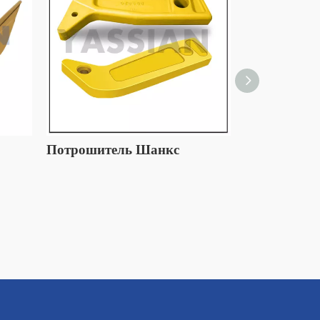
Потрошитель Шанкс
Хвостовик 
бульдозера 
9275