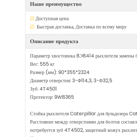
Наше преимущество
☑
Доступная цен
☑
Быстрая доставка, Доставка по в
Описание продукта
Параметр хвостовика 8Э8414 рыхлителя замены 
Вес: 555 кг
Размер (мм): 90*355*2324
Диаметр отверстия: 3-Φ114,3, 3-Φ32,5
Зуб: 4T4501
Протектор: 9W8365
Стойка рыхлителя Caterpillar для бульдозера Ca
Расстояние между отверстиями для болтов составля
потребуется зуб 4T4502, защитный кожух рыхлит