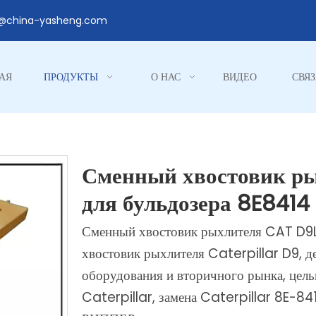
1@china-yasheng.com
АЯ
ПРОДУКТЫ
О НАС
ВИДЕО
СВЯЗ
Сменный хвостовик ры
для бульдозера 8E8414
Сменный хвостовик рыхлителя CAT D9L
хвостовик рыхлителя Caterpillar D9, д
оборудования и вторичного рынка, цел
Caterpillar, замена Caterpillar 8