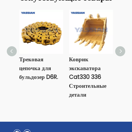
Трековая
Коврик
Запа
цепочка для
экскаватора
JCB 
бульдозер D6R.
Cat330 336
дета
Строительные
запа
детали