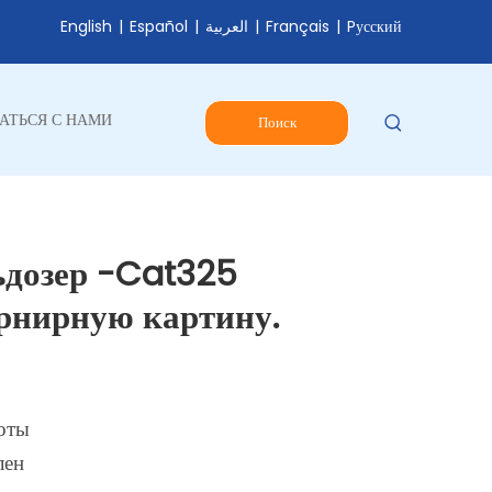
English
|
Español
|
العربية
|
Français
|
Pусский
АТЬСЯ С НАМИ
Поиск
ьдозер -Cat325
урнирную картину.
оты
лен