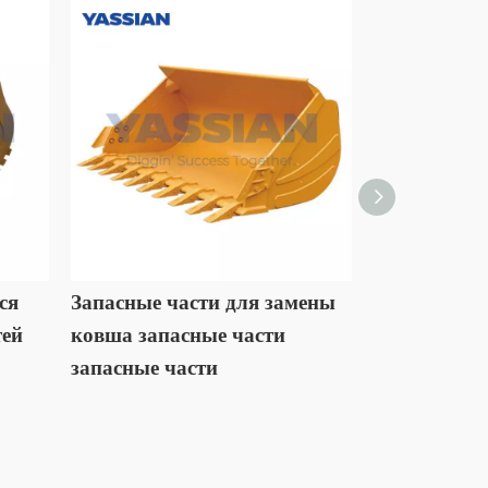
ся
Запасные части для замены
Нижний рол
тей
ковша запасные части
мини -экск
запасные части