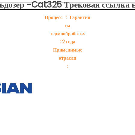
льдозер -Cat325 Трековая ссылка 
Процесс ： Гарантия
на
термообработку
: 2 года
Применимые
отрасли
: