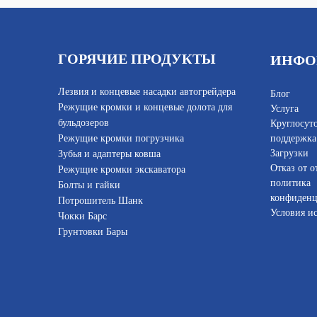
ГОРЯЧИЕ ПРОДУКТЫ
ИНФО
Лезвия и концевые насадки автогрейдера
Блог
Режущие кромки и концевые долота для
Услуга
бульдозеров
Круглосут
Режущие кромки погрузчика
поддержка
Загрузки
Зубья и адаптеры ковша
Отказ от о
Режущие кромки экскаватора
политика
Болты и гайки
конфиденц
Потрошитель Шанк
Условия и
Чокки Барс
Грунтовки Бары