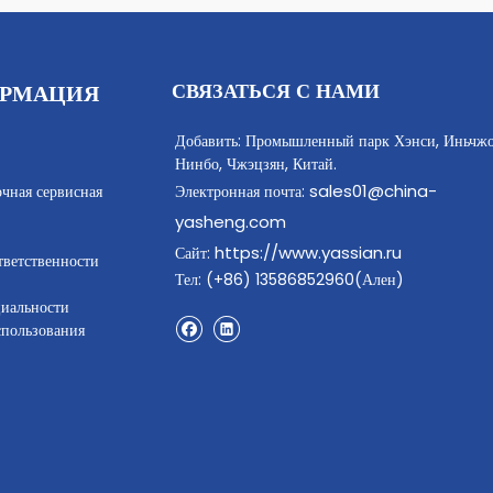
СВЯЗАТЬСЯ С НАМИ
РМАЦИЯ
Добавить: Промышленный парк Хэнси, Иньчжо
Нинбо, Чжэцзян, Китай.
sales01@china-
очная сервисная
Электронная почта:
yasheng.com
https://www.yassian.ru
Сайт:
тветственности
Тел: (+86) 13586852960(Ален)
иальности
спользования