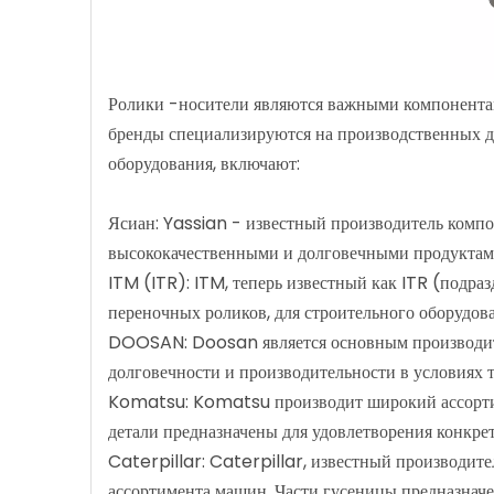
Ролики -носители являются важными компонентами
бренды специализируются на производственных де
оборудования, включают:
Ясиан: Yassian - известный производитель компон
высококачественными и долговечными продуктами
ITM (ITR): ITM, теперь известный как ITR (подра
переночных роликов, для строительного оборудова
DOOSAN: Doosan является основным производител
долговечности и производительности в условиях т
Komatsu: Komatsu производит широкий ассортимен
детали предназначены для удовлетворения конк
Caterpillar: Caterpillar, известный производите
ассортимента машин. Части гусеницы предназнач