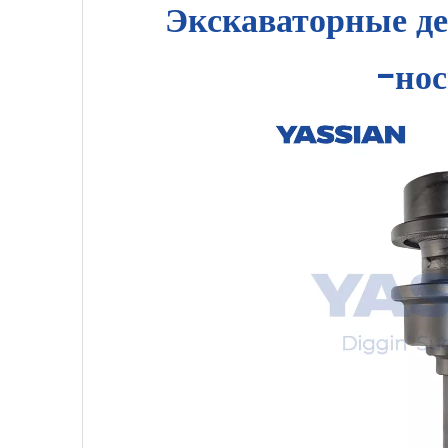
Экскаваторные д
-нос