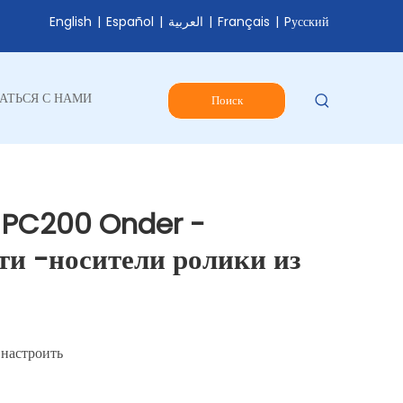
English
|
Español
|
العربية
|
Français
|
Pусский
АТЬСЯ С НАМИ
Поиск
 PC200 Onder -
ти -носители ролики из
 настроить