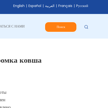
English
|
Español
|
العربية
|
Français
|
Pусский
АТЬСЯ С НАМИ
Поиск
омка ковша
оты
лен
авлено