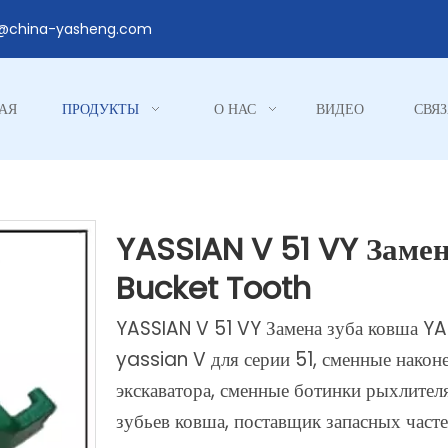
1@china-yasheng.com
АЯ
ПРОДУКТЫ
О НАС
ВИДЕО
СВЯЗ
YASSIAN V 51 VY Замен
Bucket Tooth
YASSIAN V 51 VY Замена зуба ковша YAS
yassian V для серии 51, сменные након
экскаватора, сменные ботинки рыхлител
зубьев ковша, поставщик запасных част