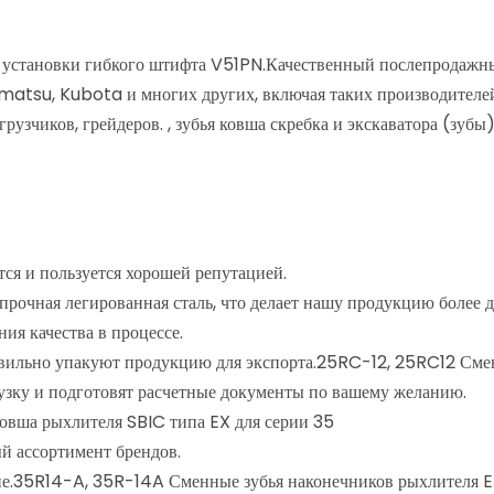
ля установки гибкого штифта V51PN.Качественный послепродаж
tsu, Kubota и многих других, включая таких производителей, 
рузчиков, грейдеров. , зубья ковша скребка и экскаватора (зубы
ся и пользуется хорошей репутацией.
рочная легированная сталь, что делает нашу продукцию более 
ия качества в процессе.
вильно упакуют продукцию для экспорта.25RC-12, 25RC12 Смен
зку и подготовят расчетные документы по вашему желанию.
овша рыхлителя SBIC типа EX для серии 35
й ассортимент брендов.
е.35R14-A, 35R-14A Сменные зубья наконечников рыхлителя 