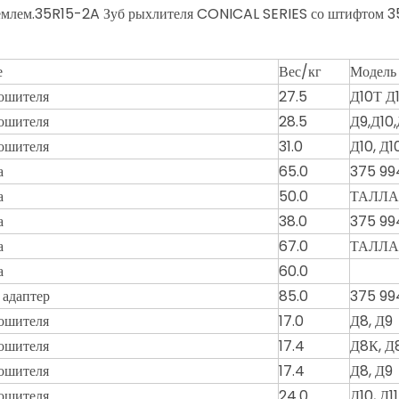
риемлем.35R15-2A Зуб рыхлителя CONICAL SERIES со штифтом
е
Вес/кг
Модель
ошителя
27.5
Д10Т Д
ошителя
28.5
Д9,Д10,
ошителя
31.0
Д10, Д1
а
65.0
375 99
а
50.0
ТАЛЛА 
а
38.0
375 99
а
67.0
ТАЛЛА
а
60.0
 адаптер
85.0
375 99
ошителя
17.0
Д8, Д9
ошителя
17.4
Д8К, Д
ошителя
17.4
Д8, Д9
ошителя
24.0
Д10, Д1