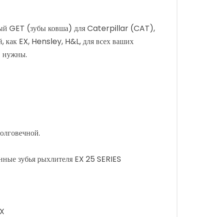
ный GET (зубы ковша) для Caterpillar (CAT),
как EX, Hensley, H&L, для всех ваших
) нужны.
долговечной.
ные зубья рыхлителя EX 25 SERIES
EX