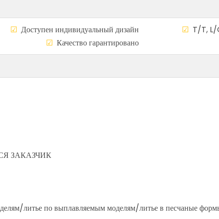
а
☑
Доступен индивидуальный дизайн
☑
T/T, L/
сему миру
☑
Качество гарантирован
СЯ ЗАКАЗЧИК
оделям/литье по выплавляемым моделям/литье в песчаные форм