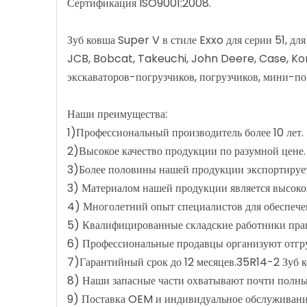
Сертификация ISO9001:2008.
Зуб ковша Super V в стиле Exxo для серии 51, д
JCB, Bobcat, Takeuchi, John Deere, Case, Koma
экскаваторов-погрузчиков, погрузчиков, мини-пог
Наши преимущества:
1)Профессиональный производитель более 10 лет.
2)Высокое качество продукции по разумной цене.
3)Более половины нашей продукции экспортирует
3) Материалом нашей продукции является высокоп
4) Многолетний опыт специалистов для обеспечен
5) Квалифицированные складские работники пра
6) Профессиональные продавцы организуют отгру
7)Гарантийный срок до 12 месяцев.35R14-2 Зуб к
8) Наши запасные части охватывают почти полны
9) Поставка OEM и индивидуальное обслуживани