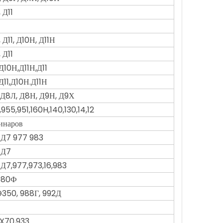
 Д11
, Д11, Д10Н, Д11Н
 Д11
Д10Н,Д11Н,Д11
Д11,Д10Н.Д11Н
, Д8Л, Д8Н, Д9Н, Д9Х
955,951,160H,140,130,14,12
инаров
, Д7 977 983
 Д7
 Д7,977,973,16,983
980Ф
Э350, 988Г, 992Д
EX70,933