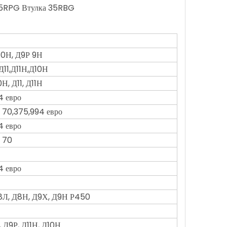
 35RPG Втулка 35RBG
10Н, Д9Р 9Н
Д11,Д11Н,Д10Н
0Н, Д11, Д11Н
4 евро
70,375,994 евро
4 евро
 70
4 евро
8Л, Д8Н, Д9Х, Д9Н Р450
1, Д9Р, Д11Н, Д10Н