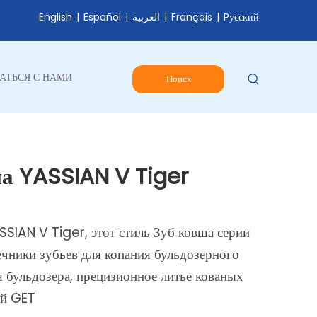
English
|
Español
|
العربية
|
Français
|
Pусский
АТЬСЯ С НАМИ
Поиск
а YASSIAN V Tiger
SIAN V Tiger, этот стиль Зуб ковша серии
ечники зубьев для копания бульдозерного
я бульдозера, прецизионное литье кованых
ей GET