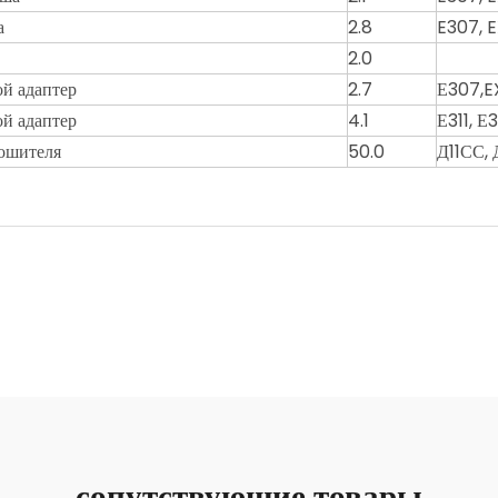
а
2.8
E307, 
2.0
й адаптер
2.7
Е307,E
й адаптер
4.1
Е311, Е
ошителя
50.0
Д11СС, 
сопутствующие товары