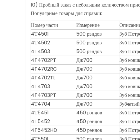
10) Пробный заказ с небольшим количеством п
Популярные товары для справки:
Номер части
Измерение
Описани
4Т4501
500 рэндов
Зуб Потр
4Т4502
500 рэндов
Зуб Потр
4Т4503
500 рэндов
Зуб Потр
4T4702PT
Дж700
Зуб ковш
4T4702RC
Дж700
Зуб ковш
4T4702TL
Дж700
Зуб ковш
4Т4703
Дж700
Зуб ковш
4T4703PT
Дж700
Зуб ковш
4Т4704
Дж700
Зубчатый
4Т5451
450 рэндов
Зуб Потр
4Т5452
450 рэндов
Зуб Потр
4T5452HD
450 рэндов
Зуб Потр
4Т5501
500 рэндов
Зуб Потр