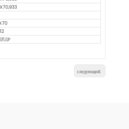
EX70,933
X70
312
Д11ДР
следующий: