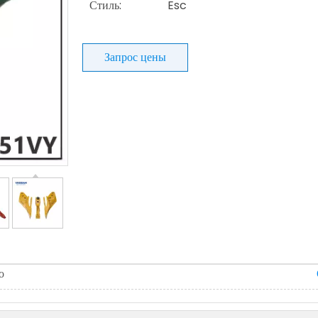
Стиль:
Esc
Запрос цены
о