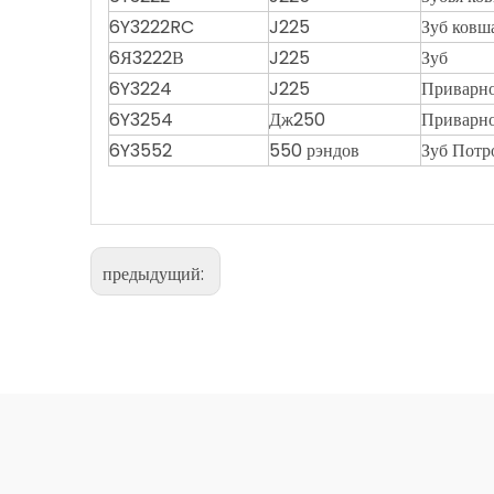
6Y3222RC
J225
Зуб ковш
6Я3222В
J225
Зуб
6Y3224
J225
Приварно
6Y3254
Дж250
Приварно
6Y3552
550 рэндов
Зуб Потр
предыдущий: