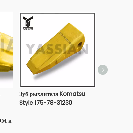
,
Зуб рыхлителя Komatsu
Зуб ковша 
Style 175-78-31230
Komatsu 14
М и