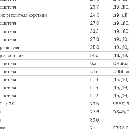
ошителя
29.7
Д9, Д10,
ик рыхлителя короткий
24.0
Д9-Д11
ошителя
27.0
Д9, Д10
ошителя
33.3
Д9, Д10,
ошителя
27.8
Д9,Д10,
рошителя
35.0
Д9,Д10,
р хвостовика
14.5
Д8, Д9
ошителя
5.3
D4,963,
ошителя
4.5
4955 д
ошителя
10.9
Д5, Д6
ошителя
10.5
Д5, Д6,
ошителя
10.2
Д5, Д6,
 Gap38
23.5
966Д, 
а
27.6
Э345, 
а
33.0
вша
2.1
E307, 