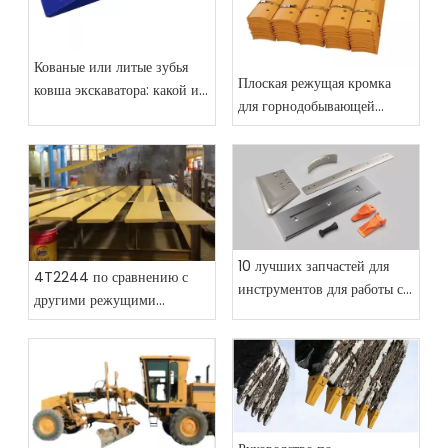
Кованые или литые зубья
Плоская режущая кромка
ковша экскаватора: какой из
для горнодобывающей
них обеспечивает более
промышленности и
высокую окупаемость
строительства: основные
инвестиций?
различия и советы по
выбору
10 лучших запчастей для
4T2244 по сравнению с
инструментов для работы с
другими режущими
землей, которые должны
кромками для ковша: какую
быть на складе каждого
выбрать?
строительного парка в 2026
году