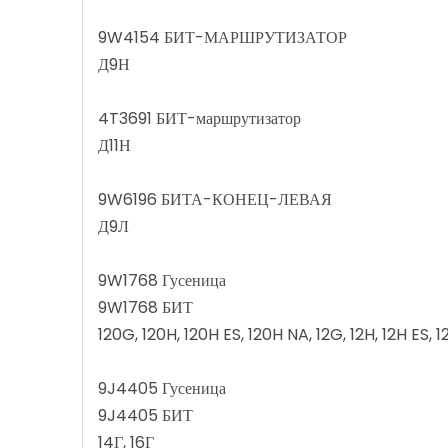
9W4154 БИТ-МАРШРУТИЗАТОР
Д9Н
4T3691 БИТ-маршрутизатор
Д11Н
9W6196 БИТА-КОНЕЦ-ЛЕВАЯ
Д9Л
9W1768 Гусеница
9W1768 БИТ
120G, 120H, 120H ES, 120H NA, 12G, 12H, 12H ES, 
9J4405 Гусеница
9J4405 БИТ
14Г, 16Г