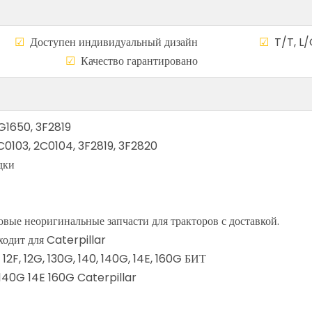
а
☑
Доступен индивидуальный дизайн
☑
T/T, L/
сему миру
☑
Качество гарантирован
1G1650, 3F2819
C0103, 2C0104, 3F2819, 3F2820
дки
вые неоригинальные запчасти для тракторов с доставкой.
одит для Caterpillar
12F, 12G, 130G, 140, 140G, 14E, 160G БИТ
140G 14E 160G Caterpillar