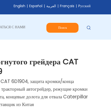
English
|
Español
|
العربية
|
Français
|
Pусский
АТЬСЯ С НАМИ
Поиск
гнутого грейдера CAT
9
а CAT 6D1904, защита кромки/конца
а тракторный автогрейдер, режущие кромки
, концевые долота для отвала Caterpillar
тавщик из Китая