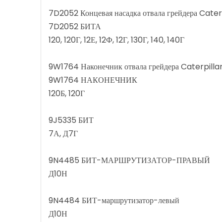
7D2052 Концевая насадка отвала грейдера Cate
7D2052 БИТА
120, 120Г, 12Е, 12Ф, 12Г, 130Г, 140, 140Г
9W1764 Наконечник отвала грейдера Caterpilla
9W1764 НАКОНЕЧНИК
120Б, 120Г
9J5335 БИТ
7А, Д7Г
9N4485 БИТ-МАРШРУТИЗАТОР-ПРАВЫЙ
Д10Н
9N4484 БИТ-маршрутизатор-левый
Д10Н