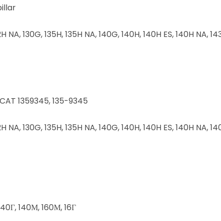
illar
 12H NA, 130G, 135H, 135H NA, 140G, 140H, 140H ES, 140H NA, 14
r CAT 1359345, 135-9345
12H NA, 130G, 135H, 135H NA, 140G, 140H, 140H ES, 140H NA, 14
 140Г, 140М, 160М, 16Г