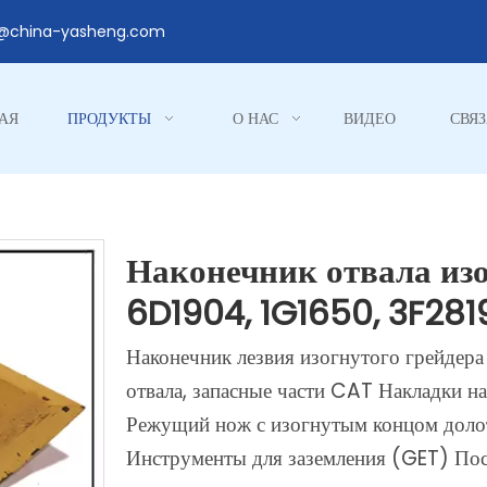
1@china-yasheng.com
АЯ
ПРОДУКТЫ
О НАС
ВИДЕО
СВЯЗ
Наконечник отвала изо
6D1904, 1G1650, 3F281
Наконечник лезвия изогнутого грейдер
отвала, запасные части CAT Накладки н
Режущий нож с изогнутым концом долота
Инструменты для заземления (GET) Пос