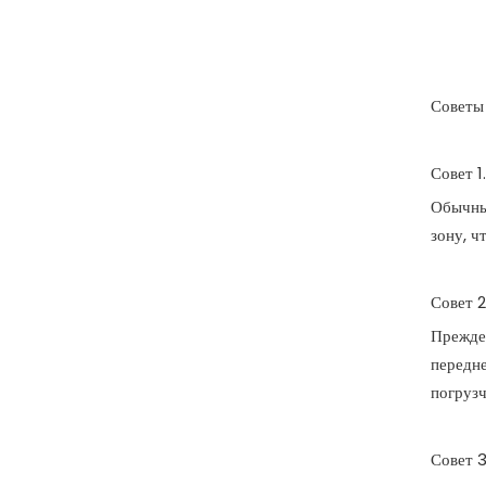
Советы 
Совет 1
Обычные
зону, ч
Совет 2
Прежде 
передне
погрузч
Совет 3