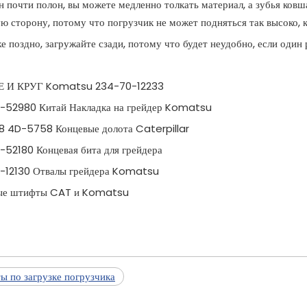
н почти полон, вы можете медленно толкать материал, а зубья ков
 сторону, потому что погрузчик не может подняться так высоко, к
е поздно, загружайте сзади, потому что будет неудобно, если один
Е И КРУГ Komatsu 234-70-12233
-52980 Китай Накладка на грейдер Komatsu
 4D-5758 Концевые долота Caterpillar
-52180 Концевая бита для грейдера
-12130 Отвалы грейдера Komatsu
ые штифты CAT и Komatsu
ы по загрузке погрузчика