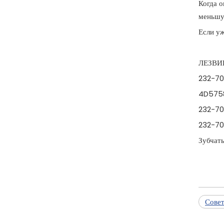
Когда о
меньшую
Если уж
ЛЕЗВИ
232-70
4D5758
232-70
232-70
Зубчат
Совет