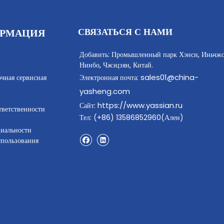
СВЯЗАТЬСЯ С НАМИ
РМАЦИЯ
Добавить: Промышленный парк Хэнси, Иньчжо
Нинбо, Чжэцзян, Китай.
sales01@china-
очная сервисная
Электронная почта:
yasheng.com
https://www.yassian.ru
Сайт:
тветственности
Тел: (+86) 13586852960(Ален)
иальности
спользования