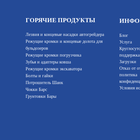
ГОРЯЧИЕ ПРОДУКТЫ
ИНФО
Лезвия и концевые насадки автогрейдера
Блог
Режущие кромки и концевые долота для
Услуга
бульдозеров
Круглосут
Режущие кромки погрузчика
поддержка
Загрузки
Зубья и адаптеры ковша
Отказ от о
Режущие кромки экскаватора
политика
Болты и гайки
конфиденц
Потрошитель Шанк
Условия и
Чокки Барс
Грунтовки Бары