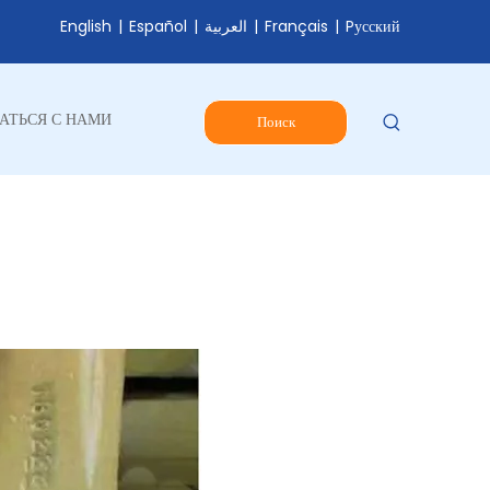
English
|
Español
|
العربية
|
Français
|
Pусский
АТЬСЯ С НАМИ
Поиск