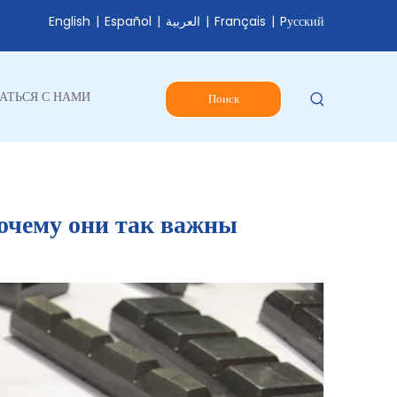
English
|
Español
|
العربية
|
Français
|
Pусский
АТЬСЯ С НАМИ
Поиск
почему они так важны