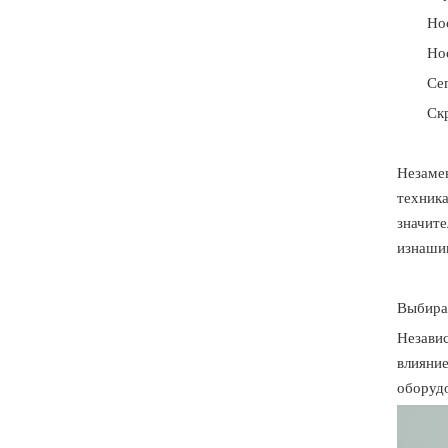
Но
Но
Се
Скр
Незамен
техника
значите
изнашив
Выбира
Независ
влияние
оборуд