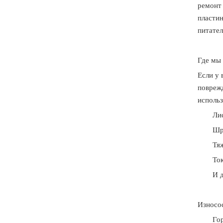
ремонт 
пластин
питател
Где мы
Если у
повреж
использ
Ли
Шр
Тя
То
И 
Износо
Го