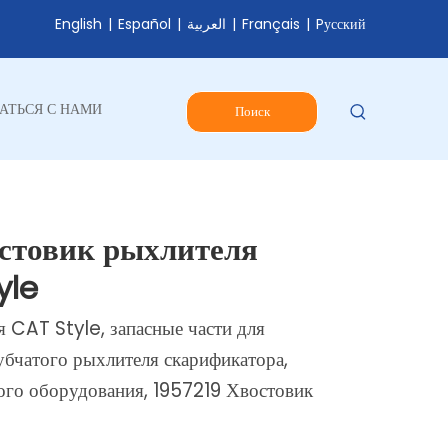
English
|
Español
|
العربية
|
Français
|
Pусский
АТЬСЯ С НАМИ
Поиск
стовик рыхлителя
yle
 CAT Style, запасные части для
убчатого рыхлителя скарификатора,
ого оборудования, 1957219 Хвостовик