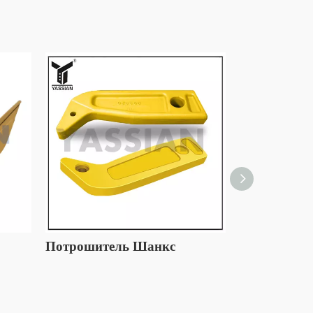
Потрошитель Шанкс
Хвостовик 
бульдозера 
9275