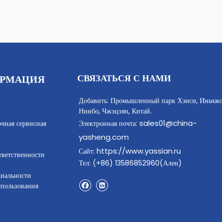
СВЯЗАТЬСЯ С НАМИ
РМАЦИЯ
Добавить: Промышленный парк Хэнси, Иньчжо
Нинбо, Чжэцзян, Китай.
sales01@china-
очная сервисная
Электронная почта:
yasheng.com
https://www.yassian.ru
Сайт:
тветственности
Тел: (+86) 13586852960(Ален)
иальности
спользования