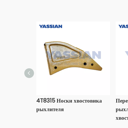
4T8315 Носки хвостовика
Пере
рыхлителя
рыхл
хвос