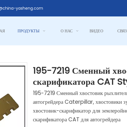
1@china-yasheng.com
АЯ
ПРОДУКТЫ
О НАС
ВИДЕО
СВЯЗ
195-7219 Сменный хво
скарификатора CAT St
195-7219 Сменный хвостовик рыхлителя
автогрейдера Caterpillar, хвостовики з
хвостовик-скарификатор для землеройн
скарификатора CAT для автогрейдера