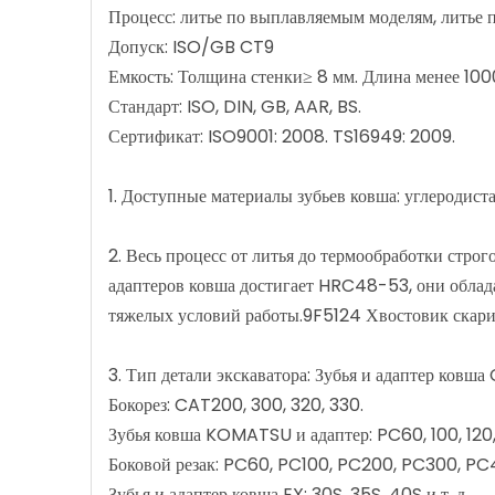
Процесс: литье по выплавляемым моделям, литье 
Допуск: ISO/GB CT9
Емкость: Толщина стенки≥ 8 мм. Длина менее 1000
Стандарт: ISO, DIN, GB, AAR, BS.
Сертификат: ISO9001: 2008. TS16949: 2009.
1. Доступные материалы зубьев ковша: углеродиста
2. Весь процесс от литья до термообработки стр
адаптеров ковша достигает HRC48-53, они облад
тяжелых условий работы.9F5124 Хвостовик скари
3. Тип детали экскаватора: Зубья и адаптер ковша 
Бокорез: CAT200, 300, 320, 330.
Зубья ковша KOMATSU и адаптер: PC60, 100, 120, 
Боковой резак: PC60, PC100, PC200, PC300, PC
Зубья и адаптер ковша EX: 30S, 35S, 40S и т. д.