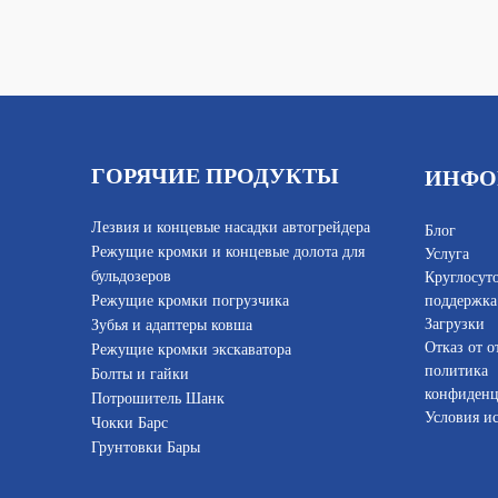
ГОРЯЧИЕ ПРОДУКТЫ
ИНФО
Лезвия и концевые насадки автогрейдера
Блог
Режущие кромки и концевые долота для
Услуга
бульдозеров
Круглосут
Режущие кромки погрузчика
поддержка
Загрузки
Зубья и адаптеры ковша
Отказ от о
Режущие кромки экскаватора
политика
Болты и гайки
конфиденц
Потрошитель Шанк
Условия и
Чокки Барс
Грунтовки Бары