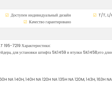
а
☑
Доступен индивидуальный дизайн
☑
T/T, L/
сему миру
☑
Качество гарантирован
T 195-7219 Характеристики:
ейдера, для установки штифта 5К1459 и втулки 5К1458;его длин
, 160H NA 140H, 140H NA 120H NA 135H NA 120M, 143H, 163H N