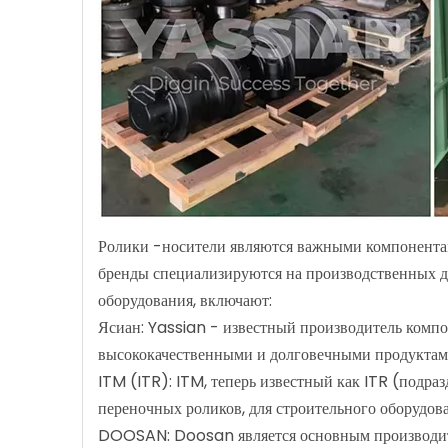
Ролики -носители являются важными компонентами
бренды специализируются на производственных де
оборудования, включают:
Ясиан: Yassian - известный производитель компон
высококачественными и долговечными продуктами
ITM (ITR): ITM, теперь известный как ITR (подра
переночных роликов, для строительного оборудова
DOOSAN: Doosan является основным производител