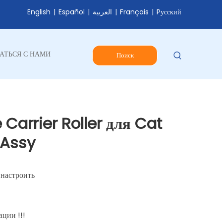
English
|
Español
|
العربية
|
Français
|
Pусский
АТЬСЯ С НАМИ
Поиск
Carrier Roller для Cat
 Assy
 настроить
ции !!!