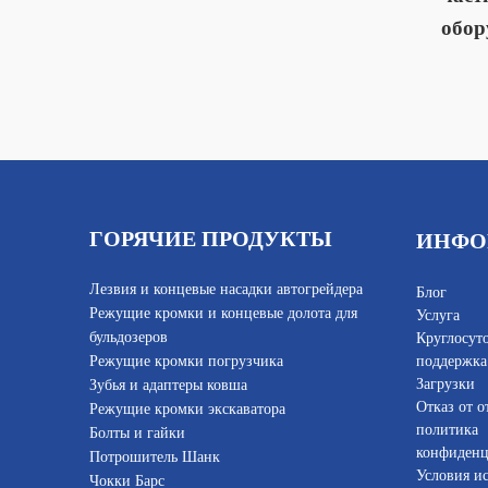
обор
ГОРЯЧИЕ ПРОДУКТЫ
ИНФО
Лезвия и концевые насадки автогрейдера
Блог
Режущие кромки и концевые долота для
Услуга
бульдозеров
Круглосут
Режущие кромки погрузчика
поддержка
Загрузки
Зубья и адаптеры ковша
Отказ от о
Режущие кромки экскаватора
политика
Болты и гайки
конфиденц
Потрошитель Шанк
Условия и
Чокки Барс