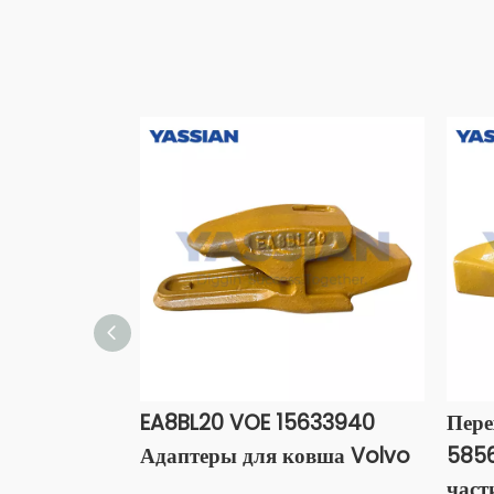
EA8BL20 VOE 15633940
Пере
Адаптеры для ковша Volvo
5856
част