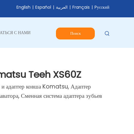
English
|
Español
|
العربية
|
Français
|
Pусский
АТЬСЯ С НАМИ
Поиск
omatsu Teeh XS60Z
 и адаптер ковша Komatsu, Адаптер
аватора, Сменная система адаптера зубьев