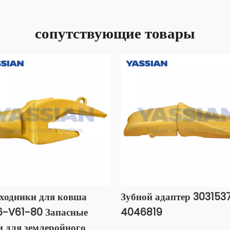
сопутствующие товары
ходники для ковша
Зубной адаптер 303153
-V61-80 Запасные
4046819
и для землеройного