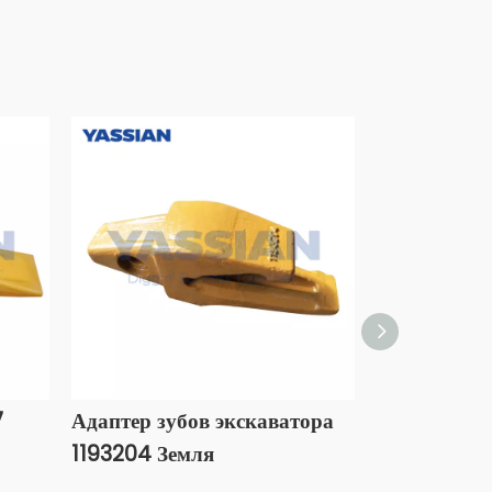
7
Адаптер зубов экскаватора
Адаптер зу
1193204 Земля
423-847-11