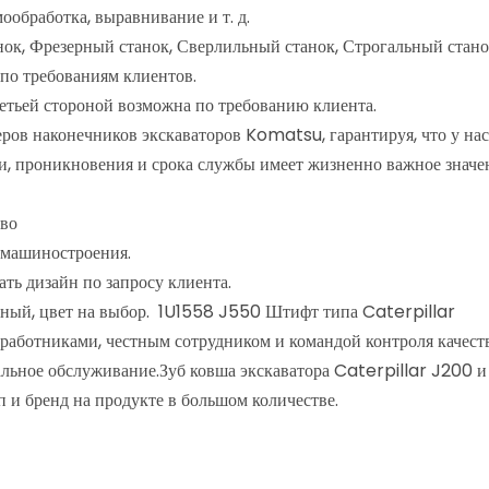
ообработка, выравнивание и т. д.
ок, Фрезерный станок, Сверлильный станок, Строгальный стан
по требованиям клиентов.
етьей стороной возможна по требованию клиента.
ов наконечников экскаваторов Komatsu, гарантируя, что у нас 
и, проникновения и срока службы имеет жизненно важное значе
тво
о машиностроения.
ать дизайн по запросу клиента.
еный, цвет на выбор. 1U1558 J550 Штифт типа Caterpillar
аботниками, честным сотрудником и командой контроля качеств
ональное обслуживание.Зуб ковша экскаватора Caterpillar J200
 и бренд на продукте в большом количестве.