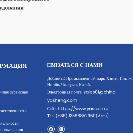
удования
СВЯЗАТЬСЯ С НАМИ
РМАЦИЯ
Добавить: Промышленный парк Хэнси, Иньчжо
Нинбо, Чжэцзян, Китай.
sales01@china-
очная сервисная
Электронная почта:
yasheng.com
https://www.yassian.ru
Сайт:
тветственности
Тел: (+86) 13586852960(Ален)
иальности
спользования