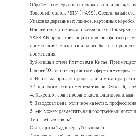
Обработка поверхности: покраска, полировка, терм
Токарный станок, ЧПУ (HASS), Сверлильный стан
Упаковка деревянных ящиков, картонных коробок 
Инспекция в литейном производстве. Проверка тр
YASSIAN предлагает широкий выбор форм и размер
применения.Поиск правильного баланса прочност
применения.
Зуб ковша в стиле Komatsu в Китае Преимущес
1. Более 10 лет опыта работы в сфере инженерног
2. Не только продает продукт, но и может разработ
3.С широким ассортиментом товаров.Желтый, зел
4. Качество гарантировано квалифицированными р
5. Заводская цена, отличное качество, професси
6. Мы можем разместить ваш собственный логотип
Типы зубьев ковша:
Стандартный адаптер зубьев ковша
Адаптер для зубьев ковша для долота