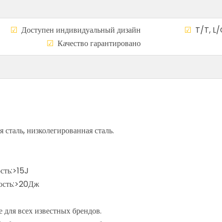
а
☑
Доступен индивидуальный дизайн
☑
T/T, L/
сему миру
☑
Качество гарантирован
я сталь, низколегированная сталь.
сть:>15J
ость:>20Дж
 для всех известных брендов.