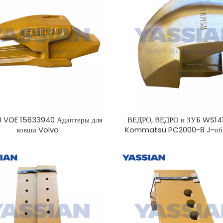
0 VOE 15633940 Адаптеры для
ВЕДРО, ВЕДРО и ЗУБ WS141
ковша Volvo
Kommatsu PC2000-8 J-об
болт защиты кромки ковша, з
износа