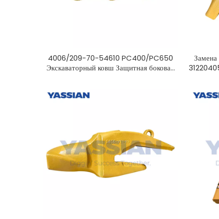
4006/209-70-54610 PC400/PC650
Замена
Экскаваторный ковш Защитная боковая
31220405
защита режущего инструмента
Привинчиваемая защита ковшового
отвала