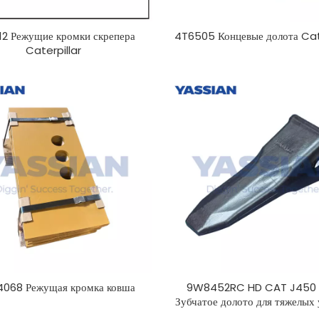
2 Режущие кромки скрепера
4T6505 Концевые долота Cat
Caterpillar
4068 Режущая кромка ковша
9W8452RC HD CAT J450
Зубчатое долото для тяжелых
эксплуатации