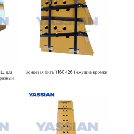
CAT, полустрела
LL для
Концевая бита T160426 Режущие кромки
разный
ащита от