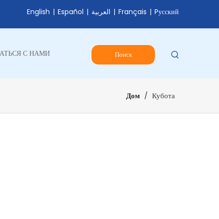
English
|
Español
|
العربية
|
Français
|
Pусский
АТЬСЯ С НАМИ
Поиск
Дом
/
Кубота