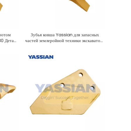
ротом
Зубья ковша Yassian для запасных
30 Детали
частей землеройной техники экскаватора
42N-812-1220