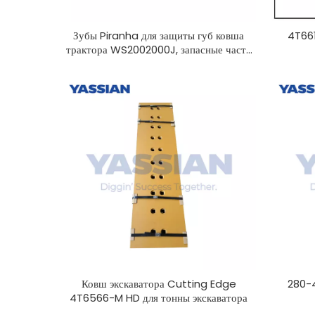
Зубы Piranha для защиты губ ковша
4T661
трактора WS2002000J, запасные части
для землеройного оборудования
Ковш экскаватора Cutting Edge
280-
4T6566-M HD для тонны экскаватора