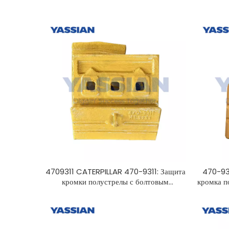
4709311 CATERPILLAR 470-9311: Защита
470-93
кромки полустрелы с болтовым
кромка п
креплением
режущая 
замен
полус