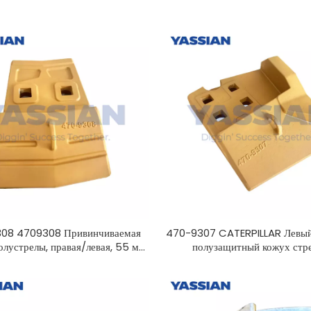
08 4709308 Привинчиваемая
470-9307 CATERPILLAR Левый
олустрелы, правая/левая, 55 мм,
полузащитный кожух стр
кромка полустрелы погрузчика,
а Caterpillar. Защита кромок
трелы с приварным/болтовым
креплением.