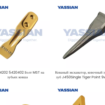
4202 5420402 Болт MST на
Кованый экскаватор, ковочный з
зубьях ковша
зуб J450Single Tiger Point 
1U3452TL