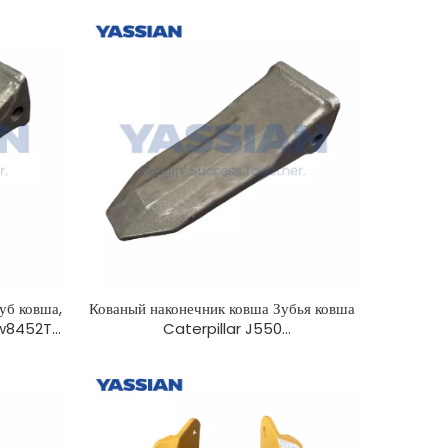
уб ковша,
Кованый наконечник ковша Зубья ковша
9w8452TL
Caterpillar J550
9W8552RC1U3552RC