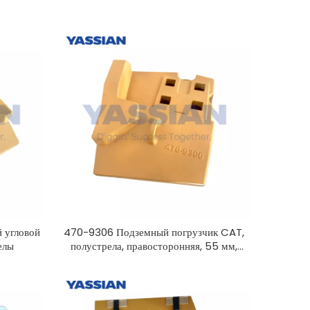
 угловой
470-9306 Подземный погрузчик CAT,
елы
полустрела, правосторонняя, 55 мм,
погрузчик, полустрела, режущая кромка,
Caterpillar, замена приварных или
болтовых кромок полустрелы, защита
кромок сегмента колесного погрузчика