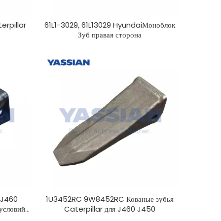
erpillar
61L1-3029, 61L13029 HyundaiМоноблок
Зуб правая сторона
 J460
1U3452RC 9W8452RC Кованые зубья
 условий
Caterpillar для J460 J450