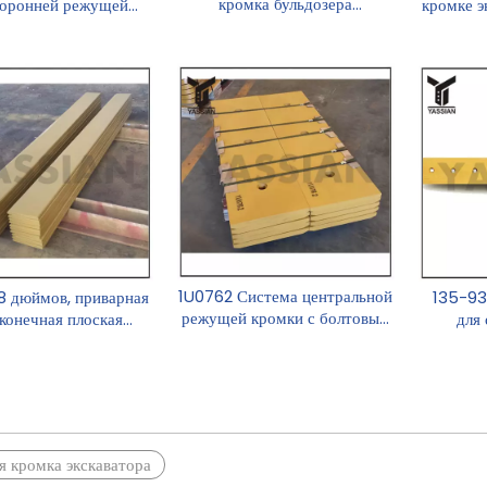
кромка бульдозера
торонней режущей
кромке э
Caterpillar
й с ровной режущей
кромкой
1U0762 Система центральной
 8 дюймов, приварная
135-93
режущей кромки с болтовым
конечная плоская
для
креплением
 кромка экскаватора
»
 кромка экскаватора