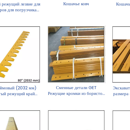
Кошачье ковч
 режущий лезвие для
Кошачь
ров для погрузчика
ведра
Сменные детали GET
ймовый (2032 мм)
Экскава
Режущие кромки из бористой
тый режущий край
размера
стали
экскаватора
пл