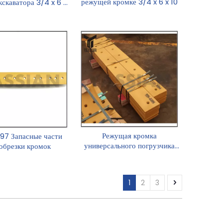
режущей кромке 3/4 x 6 x 10
кскаватора 3/4 x 6 x
14 дюймов
Режущая кромка
97 Запасные части
универсального погрузчика
 обрезки кромок
повышенной проходимости
1359396
1
2
3