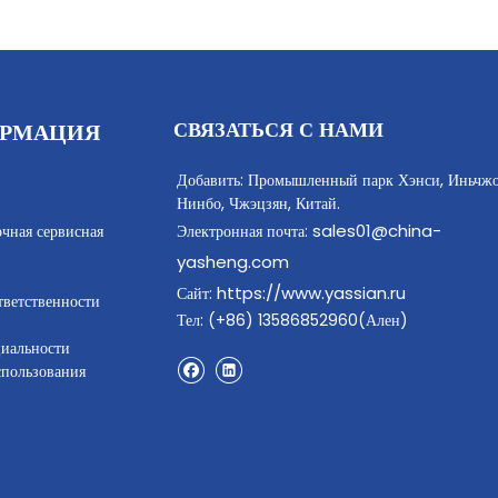
СВЯЗАТЬСЯ С НАМИ
РМАЦИЯ
Добавить: Промышленный парк Хэнси, Иньчжо
Нинбо, Чжэцзян, Китай.
sales01@china-
очная сервисная
Электронная почта:
yasheng.com
https://www.yassian.ru
Сайт:
тветственности
Тел: (+86) 13586852960(Ален)
иальности
спользования