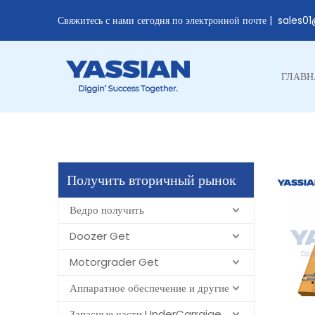
Свяжитесь с нами сегодня по электронной почте |
sales0
ГЛАВН
Получить вторичный рынок
Ведро получить
Doozer Get
Motorgrader Get
Аппаратное обеспечение и другие
Запасные части UnderCarraige