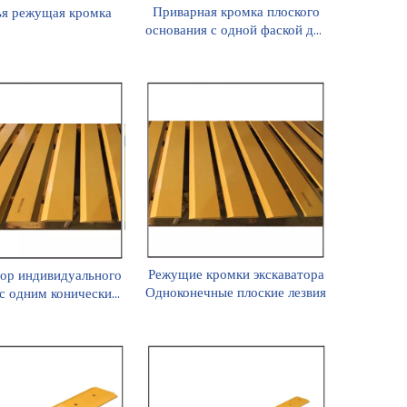
Приварная кромка плоского
я режущая кромка
основания с одной фаской для
экскаватора, 40 мм 129-5715,
1295715
Режущие кромки экскаватора
тор индивидуального
Одноконечные плоские лезвия
 с одним коническим
оским лезвием