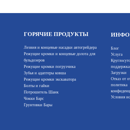
ГОРЯЧИЕ ПРОДУКТЫ
ИНФО
Лезвия и концевые насадки автогрейдера
Блог
Режущие кромки и концевые долота для
Услуга
бульдозеров
Круглосут
Режущие кромки погрузчика
поддержка
Загрузки
Зубья и адаптеры ковша
Отказ от о
Режущие кромки экскаватора
политика
Болты и гайки
конфиденц
Потрошитель Шанк
Условия и
Чокки Барс
Грунтовки Бары