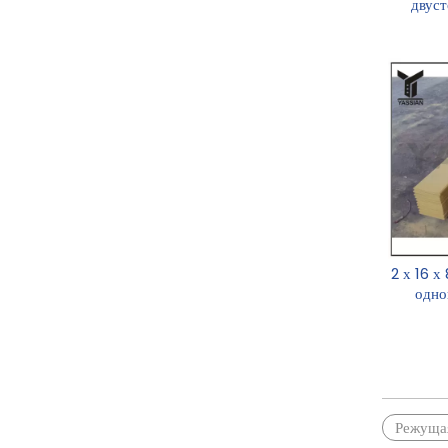
двус
кромко
2 х 16 х
одно
режущая
Режущая