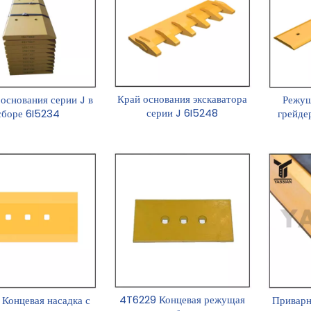
Край основания экскаватора
основания серии J в
Режущ
серии J 6I5248
сборе 6I5234
грейде
4T6229 Концевая режущая
 Концевая насадка с
Приварн