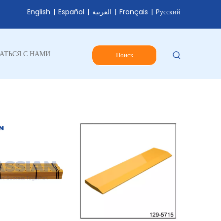
English
|
Español
|
العربية
|
Français
|
Pусский
АТЬСЯ С НАМИ
Поиск